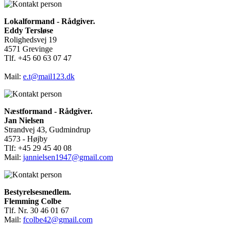
Lokalformand - Rådgiver.
Eddy Tersløse
Rolighedsvej 19
4571 Grevinge
Tlf. +45 60 63 07 47
Mail:
e.t@mail123.dk
Næstformand - Rådgiver.
Jan Nielsen
Strandvej 43, Gudmindrup
4573 - Højby
Tlf: +45 29 45 40 08
Mail:
jannielsen1947@gmail.com
Bestyrelsesmedlem.
Flemming Colbe
Tlf. Nr. 30 46 01 67
Mail:
fcolbe42@gmail.com