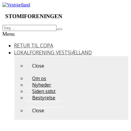
Videre
til
indhold
STOMIFORENINGEN
Søg
Søg
efter:
Menu
RETUR TIL COPA
LOKALFORENING VESTSJÆLLAND
Close
Om os
Nyheder
Siden sidst
Bestyrelse
Close