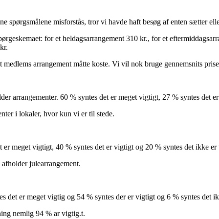
 spørgsmålene misforstås, tror vi havde haft besøg af enten sætter eller
 spørgeskemaet: for et heldagsarrangement 310 kr., for et eftermiddagsarr
kr.
 medlems arrangement måtte koste. Vi vil nok bruge gennemsnits prise
holder arrangementer. 60 % syntes det er meget vigtigt, 27 % syntes det er
er i lokaler, hvor kun vi er til stede.
t er meget vigtigt, 40 % syntes det er vigtigt og 20 % syntes det ikke er 
i afholder julearrangement.
s det er meget vigtig og 54 % syntes der er vigtigt og 6 % syntes det ikk
ng nemlig 94 % ar vigtig.t.