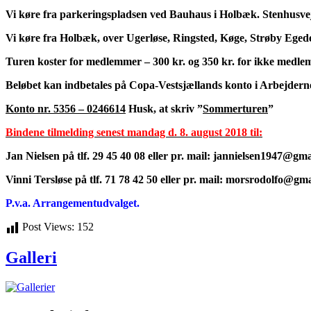
Vi køre fra parkeringspladsen ved Bauhaus i Holbæk. Stenhusvej
Vi køre fra Holbæk, over Ugerløse, Ringsted, Køge, Strøby Egede
Turen koster for medlemmer – 300 kr. og 350 kr. for ikke medle
Beløbet kan indbetales på Copa-Vestsjællands konto i Arbejder
Konto nr. 5356 – 0246614
Husk, at skriv ”
Sommerturen
”
Bindene tilmelding senest mandag d. 8. august 2018 til:
Jan Nielsen på tlf. 29 45 40 08 eller pr. mail:
jannielsen1947@gma
Vinni Tersløse på tlf. 71 78 42 50 eller pr. mail:
morsrodolfo@gma
P.v.a. Arrangementudvalget.
Post Views:
152
Galleri