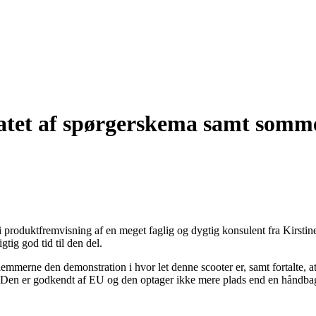
atet af spørgerskema samt somme
mi produktfremvisning af en meget faglig og dygtig konsulent fra Kirst
gtig god tid til den del.
merne den demonstration i hvor let denne scooter er, samt fortalte, at d
en. Den er godkendt af EU og den optager ikke mere plads end en håndba