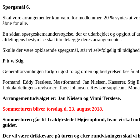
Spørgsmål 6.
Skal vore arrangementer kun være for medlemmer. 20 % syntes at vo
åbne for alle.
En sådan spørgeskemaundersøgelse, der er udarbejdet og opgjort af amatø
afdelingens bestyrelse skal tilrettelægge deres arrangementer.
Skulle der være opklarende spørgsmål, står vi selvfølgelig til rådighed
P.b.v. Stig
Generalforsamlingen forløb i god ro og orden og bestyrelsen består af
Formand. Eddy Tersløse. Næstformand. Jan Nielsen. Kasserer. Stig E
Lokalafdelingens revisor er: Tage Johansen. Revisor suppleant. Mona
Arrangementudvalget er: Jan Nielsen og Vinni Tersløse.
Sommerturen bliver torsdag d. 23. august 2018.
Sommerturen går til Traktørstedet Højeruplund, hvor vi skal indta
guidet.
Der vil være drikkevare på turen og efter rundvisningen skal vi h