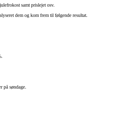
efrokost samt prislejet osv.
lyseret dem og kom frem til følgende resultat.
%.
er på søndage.