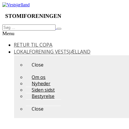
Videre
til
indhold
STOMIFORENINGEN
Søg
Søg
efter:
Menu
RETUR TIL COPA
LOKALFORENING VESTSJÆLLAND
Close
Om os
Nyheder
Siden sidst
Bestyrelse
Close