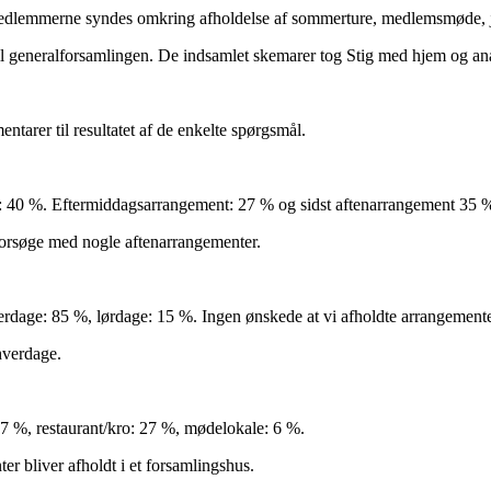
medlemmerne syndes omkring afholdelse af sommerture, medlemsmøde, jul
il generalforsamlingen. De indsamlet skemarer tog Stig med hjem og ana
tarer til resultatet af de enkelte spørgsmål.
: 40 %. Eftermiddagsarrangement: 27 % og sidst aftenarrangement 35 
forsøge med nogle aftenarrangementer.
erdage: 85 %, lørdage: 15 %. Ingen ønskede at vi afholdte arrangement
hverdage.
7 %, restaurant/kro: 27 %, mødelokale: 6 %.
er bliver afholdt i et forsamlingshus.