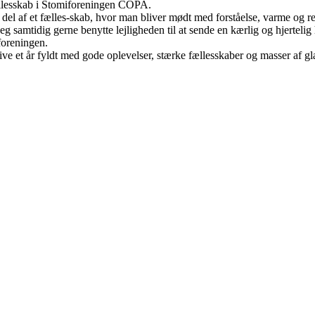
ællesskab i Stomiforeningen COPA.
 del af et fælles-skab, hvor man bliver mødt med forståelse, varme og r
eg samtidig gerne benytte lejligheden til at sende en kærlig og hjertel
foreningen.
live et år fyldt med gode oplevelser, stærke fællesskaber og masser af g