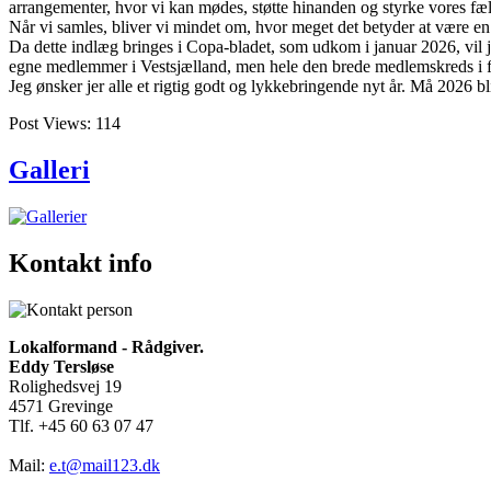
arrangementer, hvor vi kan mødes, støtte hinanden og styrke vores f
Når vi samles, bliver vi mindet om, hvor meget det betyder at være en
Da dette indlæg bringes i Copa-bladet, som udkom i januar 2026, vil j
egne medlemmer i Vestsjælland, men hele den brede medlemskreds i 
Jeg ønsker jer alle et rigtig godt og lykkebringende nyt år. Må 2026 b
Post Views:
114
Galleri
Kontakt info
Lokalformand - Rådgiver.
Eddy Tersløse
Rolighedsvej 19
4571 Grevinge
Tlf. +45 60 63 07 47
Mail:
e.t@mail123.dk