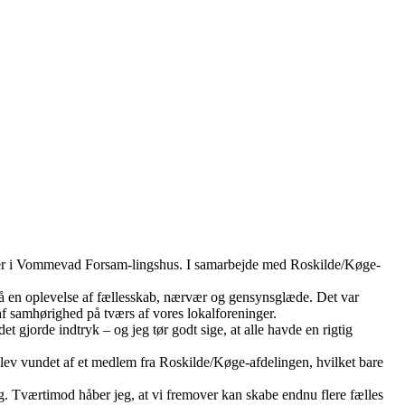
ammer i Vommevad Forsam-lingshus. I samarbejde med Roskilde/Køge-
gså en oplevelse af fællesskab, nærvær og gensynsglæde. Det var
f samhørighed på tværs af vores lokalforeninger.
t gjorde indtryk – og jeg tør godt sige, at alle havde en rigtig
ev vundet af et medlem fra Roskilde/Køge-afdelingen, hvilket bare
ang. Tværtimod håber jeg, at vi fremover kan skabe endnu flere fælles