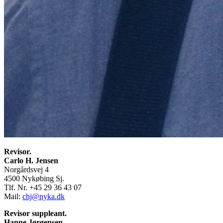
Revisor.
Carlo H. Jensen
Norgårdsvej 4
4500 Nykøbing Sj.
Tlf. Nr. +45 29 36 43 07
Mail:
chj@nyka.dk
Revisor suppleant.
Hanne Jørgensen