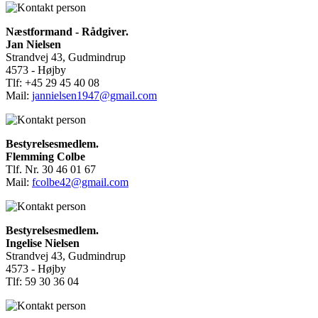
Næstformand - Rådgiver.
Jan Nielsen
Strandvej 43, Gudmindrup
4573 - Højby
Tlf: +45 29 45 40 08
Mail:
jannielsen1947@gmail.com
Bestyrelsesmedlem.
Flemming Colbe
Tlf. Nr. 30 46 01 67
Mail:
fcolbe42@gmail.com
Bestyrelsesmedlem.
Ingelise Nielsen
Strandvej 43, Gudmindrup
4573 - Højby
Tlf: 59 30 36 04