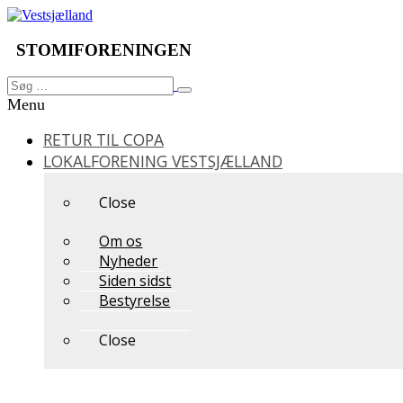
Videre
til
indhold
STOMIFORENINGEN
Søg
Søg
efter:
Menu
RETUR TIL COPA
LOKALFORENING VESTSJÆLLAND
Close
Om os
Nyheder
Siden sidst
Bestyrelse
Close