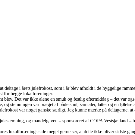
 deltage i årets julefrokost, som i år blev afholdt i de hyggelige r
st for begge lokalforeninger.
nt blev. Det var ikke alene en smuk og festlig eftermiddag – det var o
og stemningen var præget af både smil, samtaler, latter og en følelse a
julefrokost var noget ganske særligt. Jeg kunne mærke på deltagerne, at de
 julestemning, og mandelgaven – sponsoreret af COPA Vestsjælland – bl
ores lokalfor-enings side meget gerne ser, at dette ikke bliver sidste g