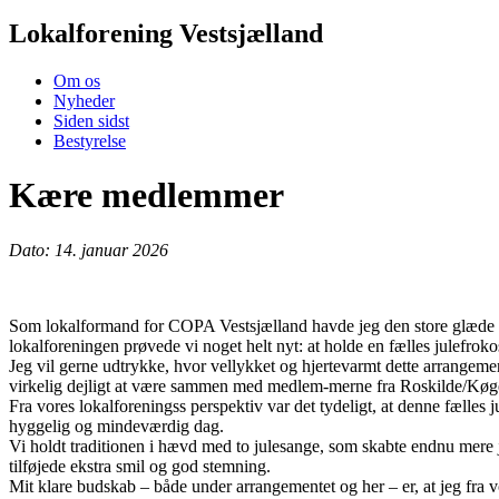
Lokalforening Vestsjælland
Om os
Nyheder
Siden sidst
Bestyrelse
Kære medlemmer
Dato: 14. januar 2026
Som lokalformand for COPA Vestsjælland havde jeg den store glæde at
lokalforeningen prøvede vi noget helt nyt: at holde en fælles julefroko
Jeg vil gerne udtrykke, hvor vellykket og hjertevarmt dette arrangeme
virkelig dejligt at være sammen med medlem-merne fra Roskilde/Køge, 
Fra vores lokalforeningss perspektiv var det tydeligt, at denne fælles 
hyggelig og mindeværdig dag.
Vi holdt traditionen i hævd med to julesange, som skabte endnu mere
tilføjede ekstra smil og god stemning.
Mit klare budskab – både under arrangementet og her – er, at jeg fra v