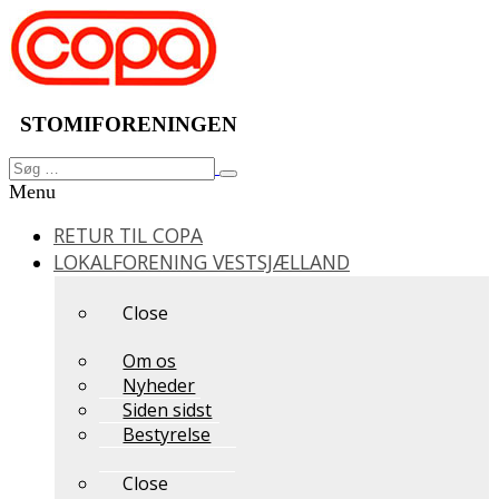
Videre
til
indhold
STOMIFORENINGEN
Søg
Søg
efter:
Menu
RETUR TIL COPA
LOKALFORENING VESTSJÆLLAND
Close
Om os
Nyheder
Siden sidst
Bestyrelse
Close