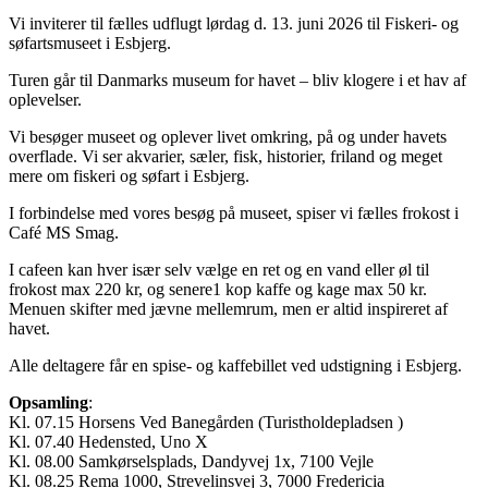
Vi inviterer til fælles udflugt lørdag d. 13. juni 2026 til Fiskeri- og
søfartsmuseet i Esbjerg.
Turen går til Danmarks museum for havet – bliv klogere i et hav af
oplevelser.
Vi besøger museet og oplever livet omkring, på og under havets
overflade. Vi ser akvarier, sæler, fisk, historier, friland og meget
mere om fiskeri og søfart i Esbjerg.
I forbindelse med vores besøg på museet, spiser vi fælles frokost i
Café MS Smag.
I cafeen kan hver især selv vælge en ret og en vand eller øl til
frokost max 220 kr, og senere1 kop kaffe og kage max 50 kr.
Menuen skifter med jævne mellemrum, men er altid inspireret af
havet.
Alle deltagere får en spise- og kaffebillet ved udstigning i Esbjerg.
Opsamling
:
Kl. 07.15 Horsens Ved Banegården (Turistholdepladsen )
Kl. 07.40 Hedensted, Uno X
Kl. 08.00 Samkørselsplads, Dandyvej 1x, 7100 Vejle
Kl. 08.25 Rema 1000, Strevelinsvej 3, 7000 Fredericia