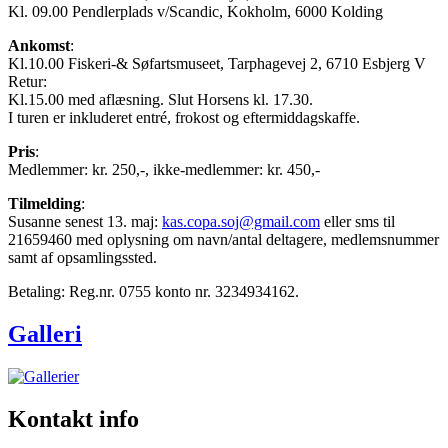
Kl. 09.00 Pendlerplads v/Scandic, Kokholm, 6000 Kolding
Ankomst
:
Kl.10.00 Fiskeri-& Søfartsmuseet, Tarphagevej 2, 6710 Esbjerg V
Retur:
Kl.15.00 med aflæsning. Slut Horsens kl. 17.30.
I turen er inkluderet entré, frokost og eftermiddagskaffe.
Pris
:
Medlemmer: kr. 250,-, ikke-medlemmer: kr. 450,-
Tilmelding
:
Susanne senest 13. maj:
kas.copa.soj@gmail.com
eller sms til
21659460 med oplysning om navn/antal deltagere, medlemsnummer
samt af opsamlingssted.
Betaling: Reg.nr. 0755 konto nr. 3234934162.
Galleri
Kontakt info