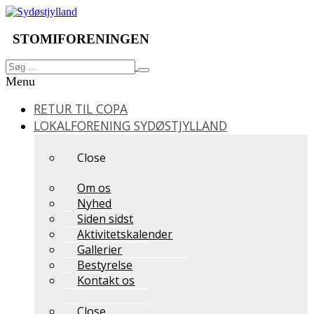
Videre
til
indhold
STOMIFORENINGEN
Søg
Søg
efter:
Menu
RETUR TIL COPA
LOKALFORENING SYDØSTJYLLAND
Close
Om os
Nyhed
Siden sidst
Aktivitetskalender
Gallerier
Bestyrelse
Kontakt os
Close