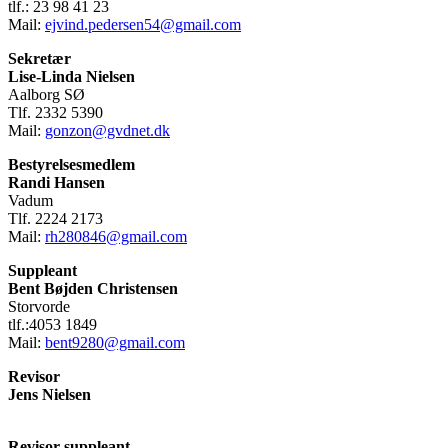
tlf.: 23 98 41 23
Mail:
ejvind.pedersen54@gmail.com
Sekretær
Lise-Linda Nielsen
Aalborg SØ
Tlf. 2332 5390
Mail:
gonzon@gvdnet.dk
Bestyrelsesmedlem
Randi Hansen
Vadum
Tlf. 2224 2173
Mail:
rh280846@gmail.com
Suppleant
Bent Bøjden Christensen
Storvorde
tlf.:4053 1849
Mail:
bent9280@gmail.com
Revisor
Jens Nielsen
Revisor suppleant