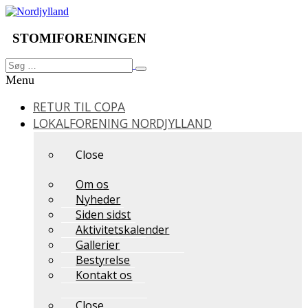
Videre
til
indhold
STOMIFORENINGEN
Søg
Søg
efter:
Menu
RETUR TIL COPA
LOKALFORENING NORDJYLLAND
Close
Om os
Nyheder
Siden sidst
Aktivitetskalender
Gallerier
Bestyrelse
Kontakt os
Close