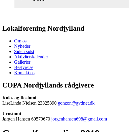
Lokalforening Nordjylland
Om os
Nyheder
Siden sidst
Aktivitetskalender
Gallerier
Bestyrelse
Kontakt os
COPA Nordjyllands rådgivere
Kolo- og Ilostomi
LiseLinda Nielsen 23325390
gonzon@gvdnet.dk
Urostomi
Jørgen Hansen 60579670
jorgenhansen698@gmail.com