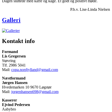
Dagen sluttede med kaffe og kage. Et godt og positivt møde.
P.b.v. Lise-Linda Nielsen
Galleri
Kontakt info
Formand
Lis Gregersen
Støvring
Tlf. 2986 5041
Mail:
copa.nordjylland@gmail.com
Næstformand
Jørgen Hansen
Hvedemarken 10 9670 Løgstør
Mail:
jorgenhansen698@gmail.com
Kasserer
Ejvind Pedersen
Aabybro