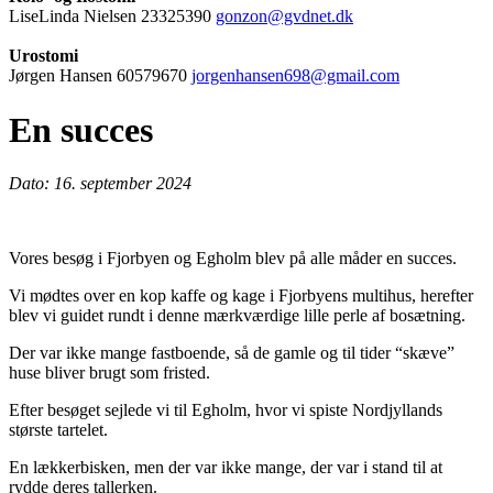
LiseLinda Nielsen 23325390
gonzon@gvdnet.dk
Urostomi
Jørgen Hansen 60579670
jorgenhansen698@gmail.com
En succes
Dato: 16. september 2024
Vores besøg i Fjorbyen og Egholm blev på alle måder en succes.
Vi mødtes over en kop kaffe og kage i Fjorbyens multihus, herefter
blev vi guidet rundt i denne mærkværdige lille perle af bosætning.
Der var ikke mange fastboende, så de gamle og til tider “skæve”
huse bliver brugt som fristed.
Efter besøget sejlede vi til Egholm, hvor vi spiste Nordjyllands
største tartelet.
En lækkerbisken, men der var ikke mange, der var i stand til at
rydde deres tallerken.