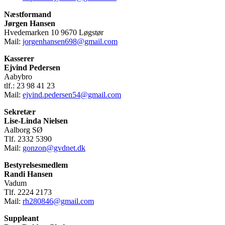
Næstformand
Jørgen Hansen
Hvedemarken 10 9670 Løgstør
Mail:
jorgenhansen698@gmail.com
Kasserer
Ejvind Pedersen
Aabybro
tlf.: 23 98 41 23
Mail:
ejvind.pedersen54@gmail.com
Sekretær
Lise-Linda Nielsen
Aalborg SØ
Tlf. 2332 5390
Mail:
gonzon@gvdnet.dk
Bestyrelsesmedlem
Randi Hansen
Vadum
Tlf. 2224 2173
Mail:
rh280846@gmail.com
Suppleant