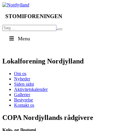
Videre
til
indhold
STOMIFORENINGEN
Søg
Søg
efter:
Menu
Lokalforening Nordjylland
Om os
Nyheder
Siden sidst
Aktivitetskalender
Gallerier
Bestyrelse
Kontakt os
COPA Nordjyllands rådgivere
Kolo- og Ilostomi